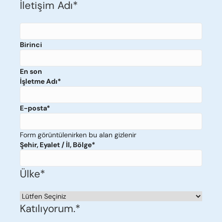
İletişim Adı
*
Birinci
En son
İşletme Adı
*
E-posta
*
Form görüntülenirken bu alan gizlenir
Şehir, Eyalet / İl, Bölge
*
Ülke
*
Ülke
Katılıyorum.
*