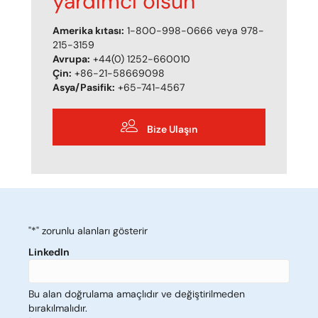
yardımcı olsun
Amerika kıtası:
1-800-998-0666 veya 978-
215-3159
Avrupa:
+44(0) 1252-660010
Çin:
+86-21-58669098
Asya/Pasifik:
+65-741-4567
Bize Ulaşın
"*
" zorunlu alanları gösterir
LinkedIn
Bu alan doğrulama amaçlıdır ve değiştirilmeden
bırakılmalıdır.