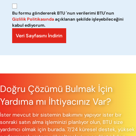
Bu formu göndererek BTU 'nun verilerimi BTU'nun
Gizlilik Politikasında
açıklanan şekilde işleyebileceğini
kabul ediyorum.
Doğru Çözümü Bulmak İçin
Yardıma mı İhtiyacınız Var?
İster mevcut bir sistemin bakımını yapıyor ister bir
sonraki satın alma işleminizi planlıyor olun, BTU size
yardımcı olmak için burada. 7/24 küresel destek, yüksek