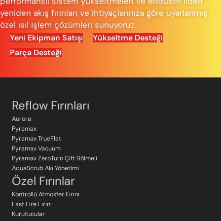
performanslı sistem yükseltmeleri ve endüstri lideri
yeniden akış fırınları ve ihtiyaçlarınıza göre uyarlanmış
özel ısıl işlem çözümleri sunuyoruz.
Yeni Ekipman Satışı
Yükseltme Desteği
Parça Desteği
Reflow Fırınları
Aurora
Pyramax
Pyramax TrueFlat
Pyramax Vacuum
Pyramax ZeroTurn Çift Bölmeli
AquaScrub Akı Yönetimi
Özel Fırınlar
Kontrollü Atmosfer Fırını
Fast Fire Fırını
Kurutucular