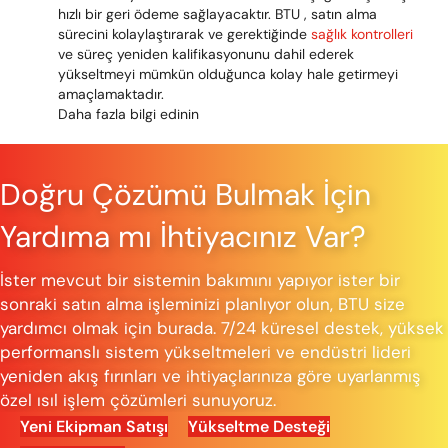
hızlı bir geri ödeme sağlayacaktır. BTU , satın alma
sürecini kolaylaştırarak ve gerektiğinde
sağlık kontrolleri
ve süreç yeniden kalifikasyonunu dahil ederek
yükseltmeyi mümkün olduğunca kolay hale getirmeyi
amaçlamaktadır.
Daha fazla bilgi edinin
Doğru Çözümü Bulmak İçin
Yardıma mı İhtiyacınız Var?
İster mevcut bir sistemin bakımını yapıyor ister bir
sonraki satın alma işleminizi planlıyor olun, BTU size
yardımcı olmak için burada. 7/24 küresel destek, yüksek
performanslı sistem yükseltmeleri ve endüstri lideri
yeniden akış fırınları ve ihtiyaçlarınıza göre uyarlanmış
özel ısıl işlem çözümleri sunuyoruz.
Yeni Ekipman Satışı
Yükseltme Desteği