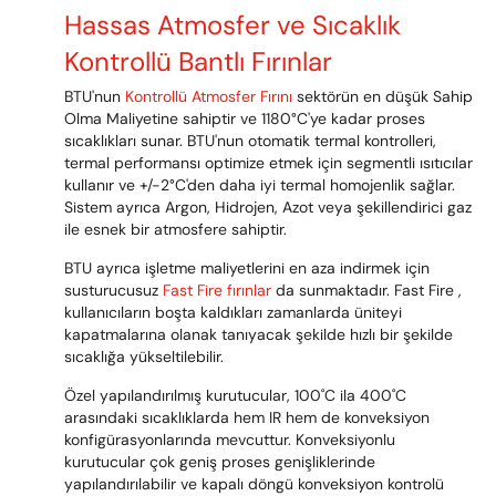
Hassas Atmosfer ve Sıcaklık
Kontrollü Bantlı Fırınlar
BTU'nun
Kontrollü Atmosfer Fırını
sektörün en düşük Sahip
Olma Maliyetine sahiptir ve 1180°C'ye kadar proses
sıcaklıkları sunar. BTU'nun otomatik termal kontrolleri,
termal performansı optimize etmek için segmentli ısıtıcılar
kullanır ve +/-2°C'den daha iyi termal homojenlik sağlar.
Sistem ayrıca Argon, Hidrojen, Azot veya şekillendirici gaz
ile esnek bir atmosfere sahiptir.
BTU ayrıca işletme maliyetlerini en aza indirmek için
susturucusuz
Fast Fire fırınlar
da sunmaktadır. Fast Fire ,
kullanıcıların boşta kaldıkları zamanlarda üniteyi
kapatmalarına olanak tanıyacak şekilde hızlı bir şekilde
sıcaklığa yükseltilebilir.
Özel yapılandırılmış kurutucular, 100˚C ila 400˚C
arasındaki sıcaklıklarda hem IR hem de konveksiyon
konfigürasyonlarında mevcuttur. Konveksiyonlu
kurutucular çok geniş proses genişliklerinde
yapılandırılabilir ve kapalı döngü konveksiyon kontrolü