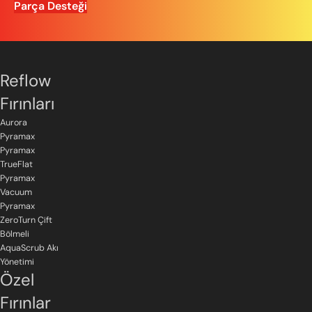
Parça Desteği
Reflow
Fırınları
Aurora
Pyramax
Pyramax
TrueFlat
Pyramax
Vacuum
Pyramax
ZeroTurn Çift
Bölmeli
AquaScrub Akı
Yönetimi
Özel
Fırınlar