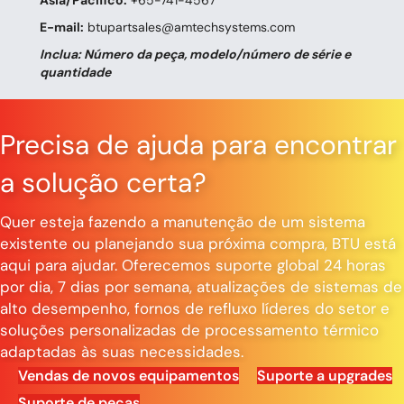
Ásia/Pacífico:
+65-741-4567
E-mail:
btupartsales@amtechsystems.com
Inclua: Número da peça, modelo/número de série e
quantidade
Precisa de ajuda para encontrar
a solução certa?
Quer esteja fazendo a manutenção de um sistema
existente ou planejando sua próxima compra, BTU está
aqui para ajudar. Oferecemos suporte global 24 horas
por dia, 7 dias por semana, atualizações de sistemas de
alto desempenho, fornos de refluxo líderes do setor e
soluções personalizadas de processamento térmico
adaptadas às suas necessidades.
Vendas de novos equipamentos
Suporte a upgrades
Suporte de peças