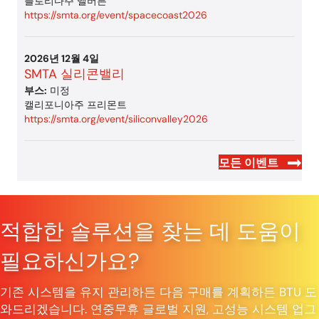
플로리다주 멜버른
https://smta.org/event/spacecoast2026
2026년 12월 4일
SMTA 실리콘밸리
부스:
미정
캘리포니아주 프리몬트
https://smta.org/event/siliconvalley2026
모든 이벤트
적합한 솔루션을 찾는 데 도움이
필요하신가요?
기존 시스템을 유지 관리하든 다음 구매를 계획하든 BTU 도
와드리겠습니다. 연중무휴 글로벌 지원, 고성능 시스템 업그