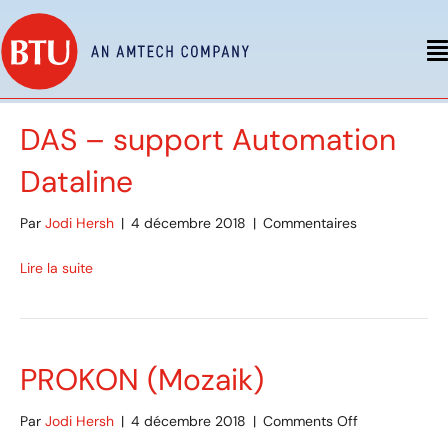
DAS – support Automation
Dataline
sur
Par
Jodi Hersh
|
4 décembre 2018
|
Commentaires
DAS
-
Lire la suite
Dataline
Automation
Support
PROKON (Mozaik)
on
Par
Jodi Hersh
|
4 décembre 2018
|
Comments Off
PROKON