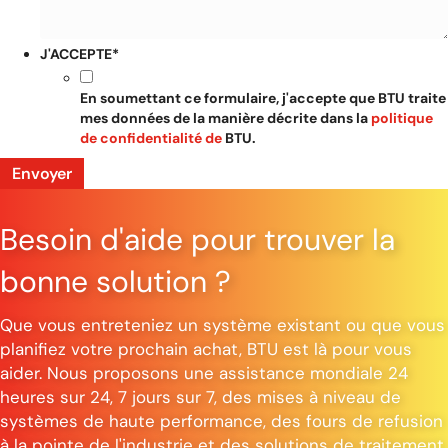
J'ACCEPTE
*
En soumettant ce formulaire, j'accepte que BTU traite
mes données de la manière décrite dans la
politique
de confidentialité de
BTU.
Besoin d'aide pour trouver la
bonne solution ?
Que vous entreteniez un système existant ou que vous
planifiez votre prochain achat, BTU est là pour vous
aider. Nous proposons une assistance mondiale 24
heures sur 24, 7 jours sur 7, des mises à niveau de
systèmes de haute performance, des fours de refusion
à la pointe de l'industrie et des solutions de traitement