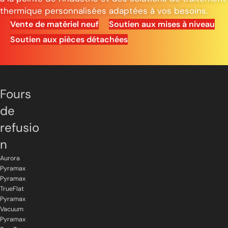
thermique personnalisées adaptées à vos besoins.
Vente de matériel neuf
Soutien aux mises à niveau
Soutien aux pièces détachées
Fours
de
refusio
n
Aurora
Pyramax
Pyramax
TrueFlat
Pyramax
Vacuum
Pyramax