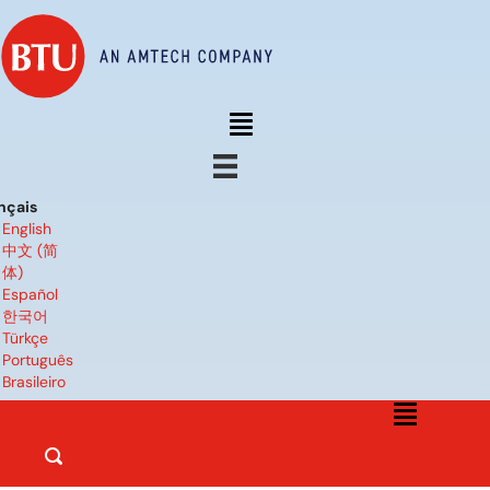
nçais
English
中文 (简
体)
Español
한국어
Türkçe
Português
Brasileiro