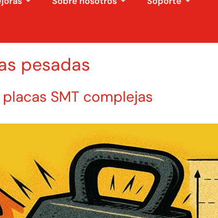
ejoras
Sobre nosotros
Soporte
cas pesadas
a placas SMT complejas