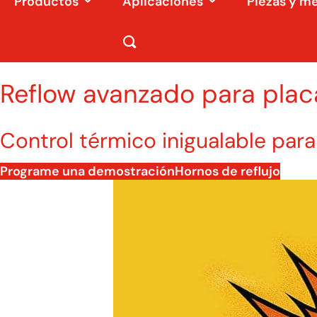
Productos
Aplicaciones
Piezas y m
Reflow avanzado para pla
Control térmico inigualable par
Programe una demostración
Hornos de reflujo