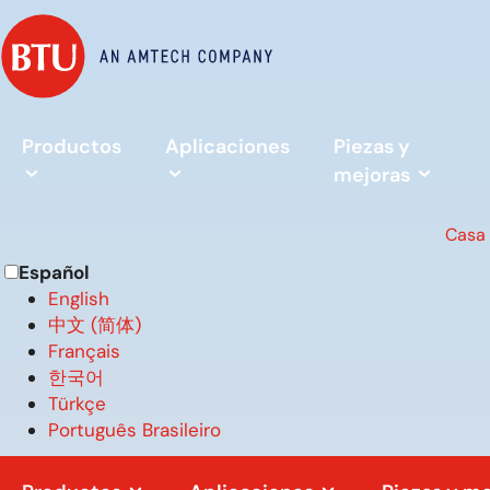
Productos
Aplicaciones
Piezas y
mejoras
Casa
Español
English
中文 (简体)
Français
한국어
Türkçe
Português Brasileiro